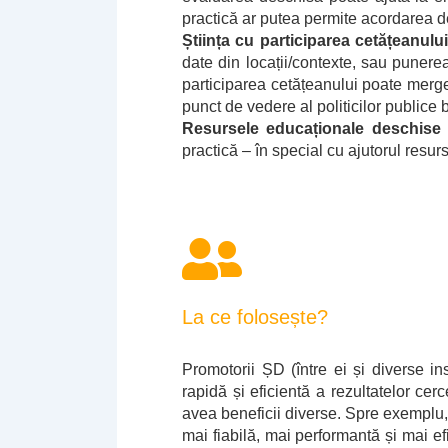
practică ar putea permite acordarea d
Știința cu participarea cetățeanulu
date din locații/contexte, sau punerea 
participarea cetățeanului poate merge
punct de vedere al politicilor publice 
Resursele educaționale deschise
practică – în special cu ajutorul resur
La ce folosește?
Promotorii ȘD (între ei și diverse in
rapidă și eficientă a rezultatelor cerc
avea beneficii diverse. Spre exemplu, e
mai fiabilă, mai performantă și mai efi