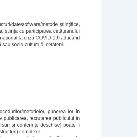
turi/date/software/metode științifice,
știința cu participarea cetățeanului
ternațional la criza COVID-19) aducând
ă sau socio-culturală, cetățeni.
rocedurilor/metodelor, punerea lor în
v publicarea, recrutarea publicului în
suri și conferințe deschise) poate fi
structuri) complexe.