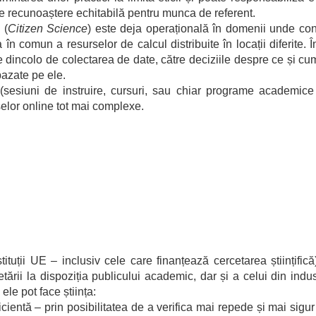
e recunoaștere echitabilă pentru munca de referent.
i
(
Citizen Science
) este deja operațională în domenii unde co
în comun a resurselor de calcul distribuite în locații diferite. Î
 dincolo de colectarea de date, către deciziile despre ce și cum
bazate pe ele.
(sesiuni de instruire, cursuri, sau chiar programe academice 
selor online tot mai complexe.
stituții UE – inclusiv cele care finanțează cercetarea științi
etării la dispoziția publicului academic, dar și a celui din indu
le pot face știința:
cientă – prin posibilitatea de a verifica mai repede și mai sigur 