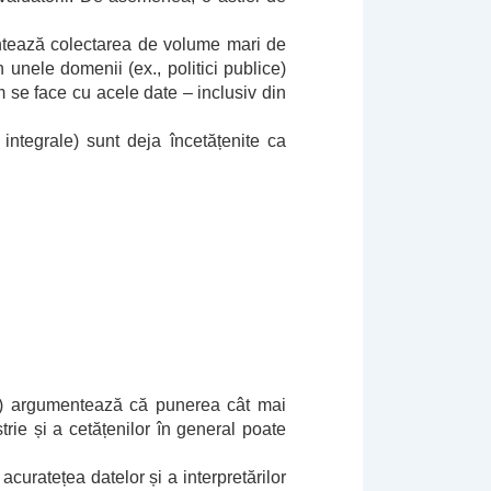
ntează colectarea de volume mari de
n unele domenii (ex., politici publice)
 se face cu acele date – inclusiv din
integrale) sunt deja încetățenite ca
fică) argumentează că punerea cât mai
strie și a cetățenilor în general poate
acuratețea datelor și a interpretărilor