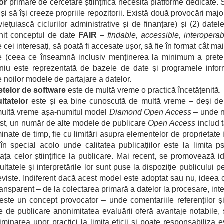
or
primare de cercetare științifică necesită platforme dedicate. 
 și să își creeze propriile repozitorii. Există două provocări majo
viețuiască ciclurilor administrative și de finanțare) și (2) date
nit conceptul de date
FAIR
–
findable, accessible, interopera
 cei interesați, să poată fi accesate ușor, să fie în format cât mai 
ine (ceea ce înseamnă inclusiv menținerea la minimum a pretenț
niu este reprezentată de bazele de date și programele info
e noilor modele de partajare a datelor.
telor de software
este de multă vreme o practică încetățenită.
ltatelor
este și ea bine cunoscută de multă vreme – deși depa
multă vreme așa-numitul model
Diamond Open Access
– unde ni
rast, un număr de alte modele de publicare
Open Access
includ t
inate de timp, fie cu limitări asupra elementelor de proprietate in
e în special acolo unde calitatea publicațiilor este la limita
ața celor științifice la publicare. Mai recent, se promovează 
ltatele și interpretările lor sunt puse la dispoziție publicului 
eviste. Indiferent dacă acest model este adoptat sau nu, ideea 
 transparent – de la colectarea primară a datelor la procesare, inte
ste un concept provocator – unde comentariile referenților și
de publicare anonimitatea evaluării oferă avantaje notabile,
minarea unor practici la limita eticii și poate responsabiliza 