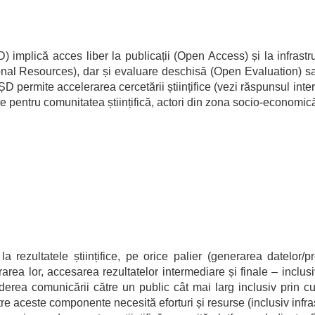
implică acces liber la publicații (Open Access) și la infrastruc
al Resources), dar și evaluare deschisă (Open Evaluation) sau 
ȘD permite accelerarea cercetării științifice (vezi răspunsul in
ate pentru comunitatea științifică, actori din zona socio-economic
la rezultatele științifice, pe orice palier (generarea datelor/p
rea lor, accesarea rezultatelor intermediare și finale – inclusi
derea comunicării către un public cât mai larg inclusiv prin cur
re aceste componente necesită eforturi și resurse (inclusiv infra