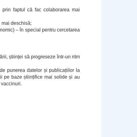
u prin faptul că fac colaborarea mai
și mai deschisă;
conomic) – în special pentru cercetarea
ii, științei să progreseze într-un ritm
e punerea datelor și publicațiilor la
ii pe baze științifice mai solide și au
vaccinuri.