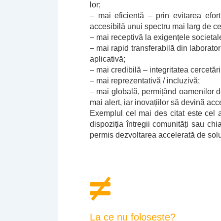
lor;
– mai eficientă – prin evitarea efor
accesibilă unui spectru mai larg de ce
– mai receptivă la exigențele societale
– mai rapid transferabilă din laborato
aplicativă;
– mai credibilă – integritatea cercetăr
– mai reprezentativă / incluzivă;
– mai globală, permițând oamenilor de 
mai alert, iar inovațiilor să devină acc
Exemplul cel mai des citat este cel a
dispoziția întregii comunități sau chia
permis dezvoltarea accelerată de sol
La ce nu folosește?