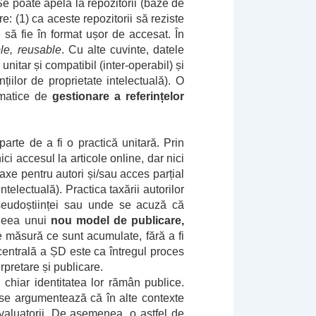
Se poate apela la repozitorii (baze de
re: (1) ca aceste repozitorii să reziste
le să fie în format ușor de accesat. În
ble, reusable
. Cu alte cuvinte, datele
unitar și compatibil (inter-operabil) și
iilor de proprietate intelectuală). O
rmatice de
gestionare a referințelor
rte de a fi o practică unitară. Prin
ci accesul la articole online, dar nici
axe pentru autori și/sau acces parțial
telectuală). Practica taxării autorilor
 pseudoștiinței sau unde se acuză că
ideea unui
nou model de publicare,
pe măsură ce sunt acumulate, fără a fi
centrală a ȘD este ca întregul proces
rpretare și publicare.
 chiar identitatea lor rămân publice.
 se argumentează că în alte contexte
evaluatorii. De asemenea, o astfel de