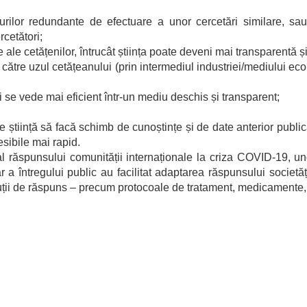
turilor redundante de efectuare a unor cercetări similare, sa
rcetători;
 ale cetățenilor, întrucât știința poate deveni mai transparentă 
r către uzul cetățeanului (prin intermediul industriei/mediului e
ii se vede mai eficient într-un mediu deschis și transparent;
știință să facă schimb de cunoștințe și de date anterior publicăr
esibile mai rapid.
l răspunsului comunității internaționale la criza COVID-19, und
r a întregului public au facilitat adaptarea răspunsului societăț
uții de răspuns – precum protocoale de tratament, medicamente, 