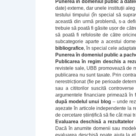
Punerea în domeniul public a datel
date) externe, dar unele instituții aleg
testului timpului (în special să supra
această din urmă problemă, s-a defi
trebuie să poată fi găsite ușor de către
să poată fi refolosite de către oric
subcategorie aparte a acestui dome
bibliografice
, în special cele adaptat
Punerea în domeniul public a pache
Publicarea în regim deschis a rezu
revistele sale, UBB promovează de 
publicarea nu sunt taxate. Prin cont
nerestricționat (fie pe perioade determ
sau a cititorilor suscită controvers
argumentele financiare primează în f
după modelul unui blog
– unde rezu
așezate în articole independente la r
de cercetare științifică să fie cât mai
Evaluarea deschisă a rezultatelor
e
Dacă în anumite domenii sau modele 
evaluarea deschisă poate ajuta la eli