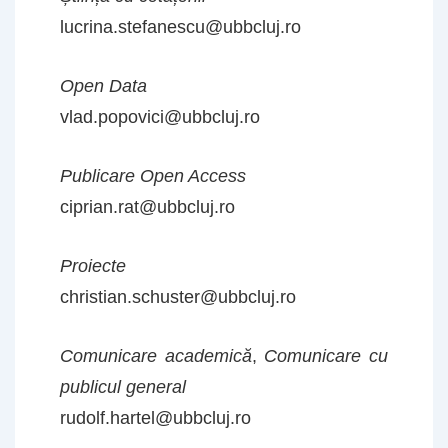
lucrina.stefanescu@ubbcluj.ro
Open Data
vlad.popovici@ubbcluj.ro
Publicare
Open Access
ciprian.rat@ubbcluj.ro
Proiecte
christian.schuster@ubbcluj.ro
Comunicare academică
,
Comunicare cu
publicul general
rudolf.hartel@ubbcluj.ro