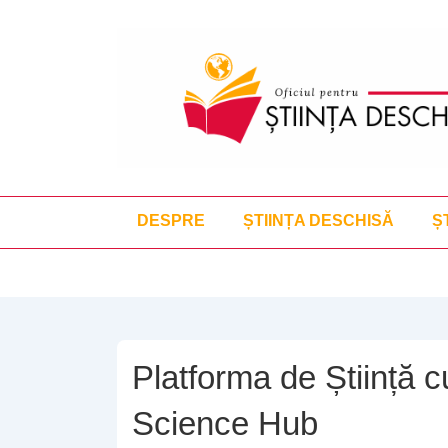
↓
Skip
to
Main
Content
Navigare
DESPRE
ȘTIINȚA DESCHISĂ
Ș
primară
Platforma de Știință 
Science Hub