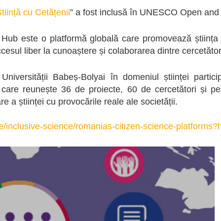
tiință cu Cetățenii
” a fost inclusă în UNESCO Open and 
 este o platformă globală care promovează știința desc
cesul liber la cunoaștere și colaborarea dintre cercetători
iversității Babeș-Bolyai în domeniul științei particip
 care reunește 36 de proiecte, 60 de cercetători și p
 a științei cu provocările reale ale societății.
e/inclusive-science/romanias-citizen-science-platform