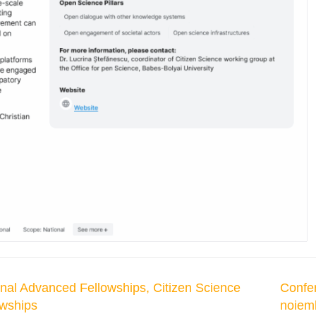
Next
tional Advanced Fellowships, Citizen Science
Confer
Post
owships
noiemb