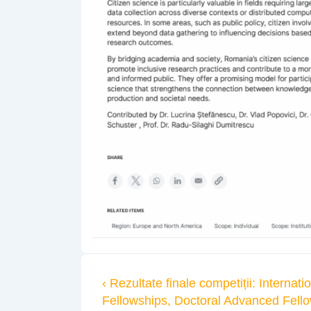
Previous
‹ Rezultate finale competiții: Interna
Navigare
Post
Fellowships, Doctoral Advanced Fell